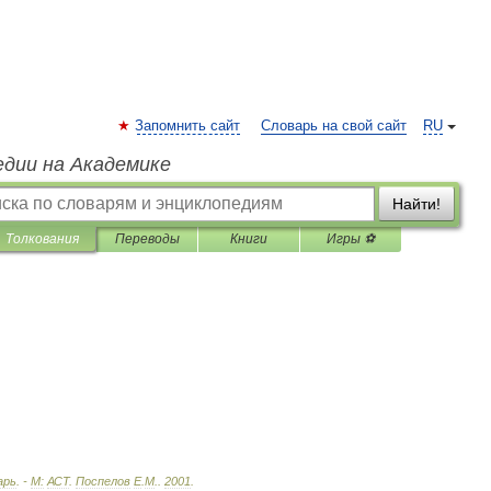
Запомнить сайт
Словарь на свой сайт
RU
едии на Академике
Найти!
Толкования
Переводы
Книги
Игры ⚽
арь
. -
М:
АСТ
.
Поспелов
Е
.
М
.
.
2001
.