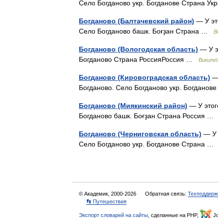
Село Богданово укр. Богданове Страна 
Богданово (Балтачевский район)
— У эт
Село Богданово башк. Боғҙан Страна …
В
Богданово (Вологодская область)
— У э
Богданово Страна РоссияРоссия …
Википе
Богданово (Кировоградская область)
— 
Богданово. Село Богданово укр. Богдано
Богданово (Миякинский район)
— У этог
Богданово башк. Боғҙан Страна Россия 
Богданово (Черниговская область)
— У 
Село Богданово укр. Богданове Страна 
© Академик, 2000-2026
Обратная связь:
Техподдерж
👣 Путешествия
Экспорт словарей на сайты
, сделанные на PHP,
Jo