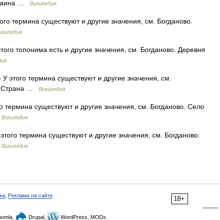
Украина …
Википедия
ого термина существуют и другие значения, см. Богданово.
икипедия
того топонима есть и другие значения, см. Богданово. Деревня
дия
У этого термина существуют и другие значения, см.
ве Страна …
Википедия
о термина существуют и другие значения, см. Богданово. Село
…
Википедия
этого термина существуют и другие значения, см. Богданово.
…
Википедия
ка
,
Реклама на сайте
18+
omla,
Drupal,
WordPress, MODx.