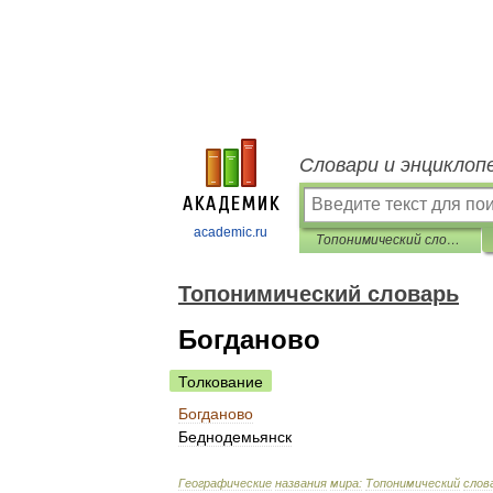
Словари и энциклоп
academic.ru
Топонимический словарь
Топонимический словарь
Богданово
Толкование
Богданово
Беднодемьянск
Географические
названия
мира:
Топонимический
слов