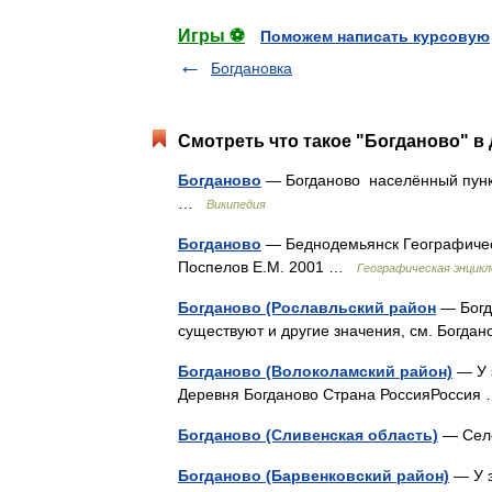
Игры ⚽
Поможем написать курсовую
Богдановка
Смотреть что такое "Богданово" в 
Богданово
— Богданово населённый пункт
…
Википедия
Богданово
— Беднодемьянск Географическ
Поспелов Е.М. 2001 …
Географическая энцикл
Богданово (Рославльский район
— Богда
существуют и другие значения, см. Богда
Богданово (Волоколамский район)
— У э
Деревня Богданово Страна РоссияРосси
Богданово (Сливенская область)
— Село
Богданово (Барвенковский район)
— У э